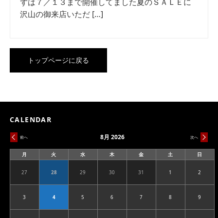
ずは７／１３まで開催してました夏のＳＡＬＥに
沢山の御来店いただ […]
トップページに戻る
CALENDAR
8月 2026
前へ
次へ
月
火
水
木
金
土
日
月
火
水
木
金
土
日
曜
曜
曜
曜
曜
曜
曜
日
日
日
日
日
日
日
27
28
29
30
31
1
2
2026.07.27
2026.07.28
2026.07.29
2026.07.30
2026.07.31
2026.08.01
2026.08
3
4
5
6
7
8
9
2026.08.03
2026.08.04
2026.08.05
2026.08.06
2026.08.07
2026.08.08
2026.08