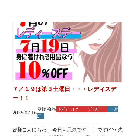
７／１９は第３土曜日・・・レディスデ
ー！！
夏物商品
ﾚﾃﾞｨｰｽｺｰﾅｰ
ﾚﾃﾞｨｽﾃﾞｰ
一宮
2025.07.16
店
皆様こんにちわ。 今日も元気です！！ です(^^♪ 先