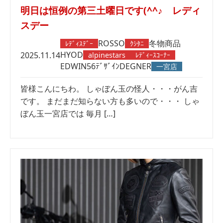
明日は恒例の第三土曜日です(^^♪ レディ
スデー
ROSSO
冬物商品
ﾚﾃﾞｨｽﾃﾞｰ
ｸｼﾀﾆ
HYOD
2025.11.14
alpinestars
ﾚﾃﾞｨｰｽｺｰﾅｰ
EDWIN
56ﾃﾞｻﾞｲﾝ
DEGNER
一宮店
皆様こんにちわ。 しゃぼん玉の怪人・・・がん吉
です。 まだまだ知らない方も多いので・・・ しゃ
ぼん玉一宮店では 毎月 […]