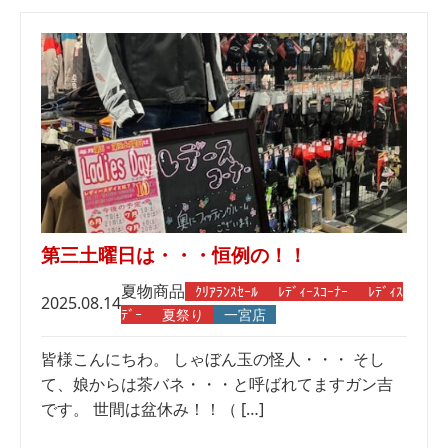
第三土曜日は・・・恒例の！！
夏物商品
ｸﾘｱﾗﾝｽｾｰﾙ
ﾚﾃﾞｨｰｽｺｰﾅｰ
ﾚﾃﾞｨｽ
2025.08.14
ﾃﾞｰ
夏祭り
一宮店
皆様こんにちわ。 しゃぼん玉の怪人・・・ そし
て、娘からは茶バネ・・・と呼ばれてますガン吉
です。 世間は盆休み！！（ […]