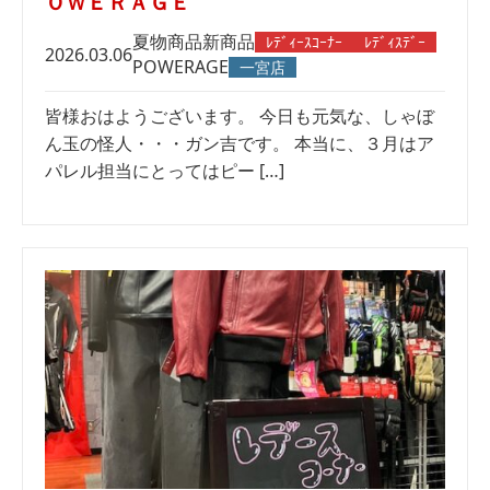
ＯＷＥＲＡＧＥ
夏物商品
新商品
ﾚﾃﾞｨｰｽｺｰﾅｰ
ﾚﾃﾞｨｽﾃﾞｰ
2026.03.06
POWERAGE
一宮店
皆様おはようございます。 今日も元気な、しゃぼ
ん玉の怪人・・・ガン吉です。 本当に、３月はア
パレル担当にとってはピー […]