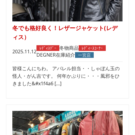
冬でも格好良く！レザージャケット(レデ
ィス）
冬物商品
ﾚﾃﾞｨｽﾃﾞｰ
ﾚﾃﾞｨｰｽｺｰﾅｰ
2025.11.12
DEGNER
在庫紹介
一宮店
皆様こんにちわ。 アパレル担当・・しゃぼん玉の
怪人・がん吉です。 何年かぶりに・・・風邪をひ
きました&#x1f4a6 […]