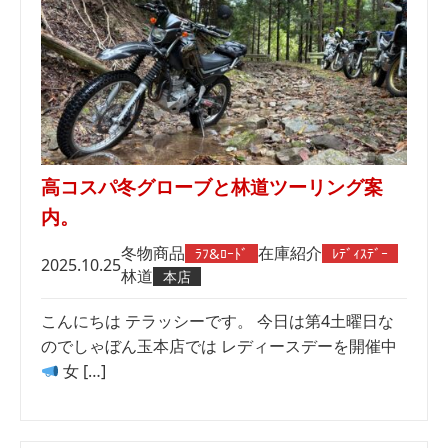
高コスパ冬グローブと林道ツーリング案
内。
冬物商品
在庫紹介
ﾗﾌ&ﾛｰﾄﾞ
ﾚﾃﾞｨｽﾃﾞｰ
2025.10.25
林道
本店
こんにちは テラッシーです。 今日は第4土曜日な
のでしゃぼん玉本店では レディースデーを開催中
女 […]