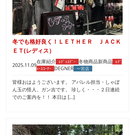
冬でも格好良く！ＬＥＴＨＥＲ ＪＡＣＫ
ＥＴ(レディス）
在庫紹介
冬物商品
新商品
ﾚﾃﾞｨｽﾃﾞｰ
ﾚﾃﾞ
2025.11.09
DEGNER
ｨｰｽｺｰﾅｰ
一宮店
皆様おはようございます。 アパレル担当・しゃぼ
ん玉の怪人、ガン吉です。 珍しく・・・２日連続
でのご案内を！！ 本日は […]