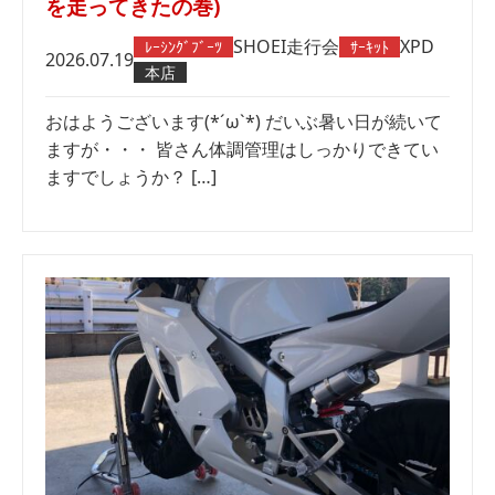
を走ってきたの巻)
SHOEI
走行会
XPD
ﾚｰｼﾝｸﾞﾌﾞｰﾂ
ｻｰｷｯﾄ
2026.07.19
本店
おはようございます(*´ω`*) だいぶ暑い日が続いて
ますが・・・ 皆さん体調管理はしっかりできてい
ますでしょうか？ […]