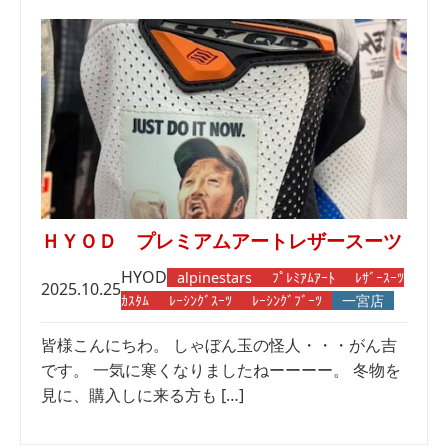
ＨＹＯＤ プレミアムアートレザースーツ
HYOD
alpinestars
ﾌﾟﾚﾐｱﾑｱｰﾄ
ﾚｻﾞｰｽｰﾂ
2025.10.25
ｶｽﾀﾑ
ﾚｰｼﾝｸﾞｽｰﾂ
ﾚｰｼﾝｸﾞﾌﾞｰﾂ
一宮店
皆様こんにちわ。 しゃぼん玉の怪人・・・がん吉
です。 一気に寒くなりましたねーーーー。 冬物を
見に、購入しに来る方も […]