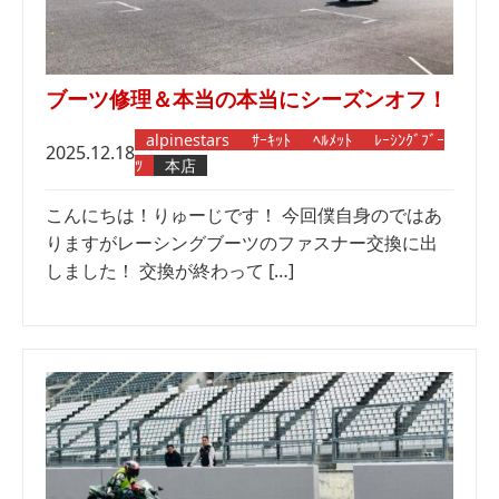
ブーツ修理＆本当の本当にシーズンオフ！
alpinestars
ｻｰｷｯﾄ
ﾍﾙﾒｯﾄ
ﾚｰｼﾝｸﾞﾌﾞｰ
2025.12.18
ﾂ
本店
こんにちは！りゅーじです！ 今回僕自身のではあ
りますがレーシングブーツのファスナー交換に出
しました！ 交換が終わって […]