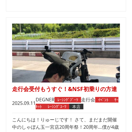
走行会受付もうすぐ！&NSF初乗りの方達
DEGNER
走行会
ﾚｰｼﾝｸﾞﾌﾞｰﾂ
ｲﾍﾞﾝﾄ
ｻｰ
2025.09.11
ｷｯﾄ
ﾚｰｼﾝｸﾞｽｰﾂ
本店
こんにちは！りゅーじです！ さて、まだまだ開催
中のしゃぼん玉一宮店20周年祭！20周年…僕が4歳