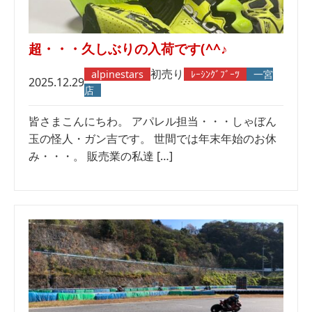
超・・・久しぶりの入荷です(^^♪
初売り
alpinestars
ﾚｰｼﾝｸﾞﾌﾞｰﾂ
一宮
2025.12.29
店
皆さまこんにちわ。 アパレル担当・・・しゃぼん
玉の怪人・ガン吉です。 世間では年末年始のお休
み・・・。 販売業の私達 […]