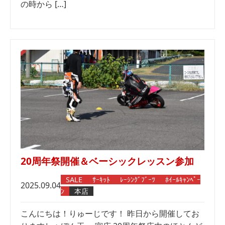
の時から […]
20周年祭開催＆ベーシックレッスン参加
SALE
ｻｰｷｯﾄ
ﾚｰｼﾝｸﾞﾌﾞｰﾂ
ﾎｲｰﾙｷｬﾝﾍﾟｰ
2025.09.04
ﾝ
本店
こんにちは！りゅーじです！ 昨日から開催してお