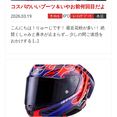
コスパのいいブーツ＆いやお前何回目だよ
XPD
2026.03.19
ｻｰｷｯﾄ
ﾚｰｼﾝｸﾞﾌﾞｰﾂ
本店
こんにちは！りゅーじです！ 最近花粉が多い！ 絶
賛くしゃみと鼻水が止まらず… 少しの間ご迷惑を
おかけする […]