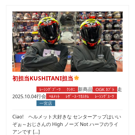
初担当KUSHITANI担当
新商品
走
ﾚｰｼﾝｸﾞﾌﾞｰﾂ
ｸｼﾀﾆ
OGK ｶﾌﾞﾄ
行会
2025.10.04
ﾍﾙﾒｯﾄ
ﾚｻﾞｰｽｰﾂｶｽﾀﾑ
ﾚｰｼﾝｸﾞｽｰﾂ
一宮店
Ciao! ヘルメット大好きな センターアップはいい
ぞぉ～おじさんの High ノーズ Not ハーフのライ
アンです […]