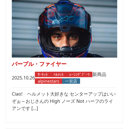
パープル・ファイヤー
新商品
ｻｰｷｯﾄ
ﾍﾙﾒｯﾄ
ﾚｰｼﾝｸﾞﾌﾞｰﾂ
2025.10.26
alpinestars
一宮店
Ciao! ヘルメット大好きな センターアップはいい
ぞぉ～おじさんの High ノーズ Not ハーフのライ
アンです […]