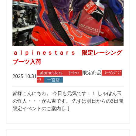
ａｌｐｉｎｅｓｔａｒｓ 限定レーシング
ブーツ入荷
限定商品
alpinestars
ｻｰｷｯﾄ
ﾚｰｼﾝｸﾞﾌﾞ
2025.10.31
ｰﾂ
一宮店
皆様こんにちわ。 今日も元気です！！ しゃぼん玉
の怪人・・・がん吉です。 先ずは明日からの3日間
限定イベントのご案内 […]