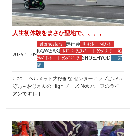
人生初体験をまさか聖地で、、、。
走行会
alpinestars
ｻｰｷｯﾄ
ﾍﾙﾒｯﾄ
KAWASAKI
ﾚｻﾞｰｽｰﾂｶｽﾀﾑ
ﾚｰｼﾝｸﾞｽｰﾂ
ｶｽ
2025.11.09
SHOEI
HYOD
ﾀﾑﾍﾟｲﾝﾄ
ﾚｰｼﾝｸﾞﾌﾞｰﾂ
一宮
店
Ciao! ヘルメット大好きな センターアップはいい
ぞぉ～おじさんの High ノーズ Not ハーフのライ
アンです […]