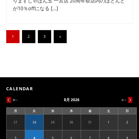
りますしゃぼん玉 一宮店 20周年祭店内のほとんど
が10％offになる […]
1
2
3
»
CALENDAR
8月 2026
前へ
次へ
月
火
水
木
金
土
日
月
火
水
木
金
土
日
曜
曜
曜
曜
曜
曜
曜
日
日
日
日
日
日
日
27
28
29
30
31
1
2
2026.07.27
2026.07.28
2026.07.29
2026.07.30
2026.07.31
2026.08.01
2026.08
3
4
5
6
7
8
9