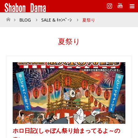
Instagram
BLOG
SALE & ｷｬﾝﾍﾟｰﾝ
夏祭り
ホーム
夏祭り
ホロ日記(しゃぼん祭り始まってるよ～の