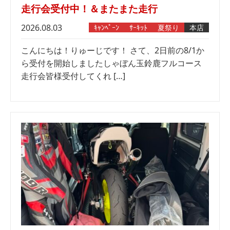
走行会受付中！＆またまた走行
2026.08.03
ｷｬﾝﾍﾟｰﾝ
ｻｰｷｯﾄ
夏祭り
本店
こんにちは！りゅーじです！ さて、2日前の8/1か
ら受付を開始しましたしゃぼん玉鈴鹿フルコース
走行会皆様受付してくれ […]