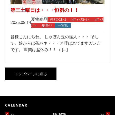
第三土曜日は・・・恒例の！！
夏物商品
ｸﾘｱﾗﾝｽｾｰﾙ
ﾚﾃﾞｨｰｽｺｰﾅｰ
ﾚﾃﾞｨｽ
2025.08.14
ﾃﾞｰ
夏祭り
一宮店
皆様こんにちわ。 しゃぼん玉の怪人・・・ そし
て、娘からは茶バネ・・・と呼ばれてますガン吉
です。 世間は盆休み！！（ […]
トップページに戻る
CALENDAR
8月 2026
前へ
次へ