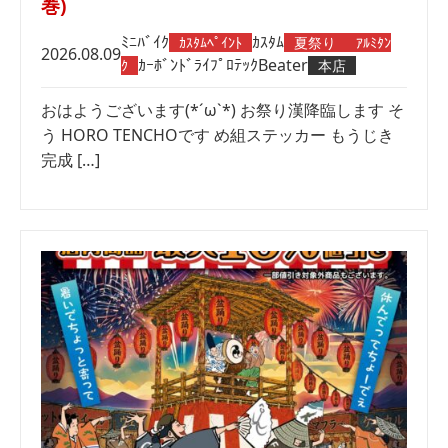
巻)
ﾐﾆﾊﾞｲｸ
ｶｽﾀﾑ
ｶｽﾀﾑﾍﾟｲﾝﾄ
夏祭り
ｱﾙﾐﾀﾝ
2026.08.09
ｶｰﾎﾞﾝﾄﾞﾗｲﾌﾟﾛﾃｯｸ
Beater
ｸ
本店
おはようございます(*´ω`*) お祭り漢降臨します そ
う HORO TENCHOです め組ステッカー もうじき
完成 […]