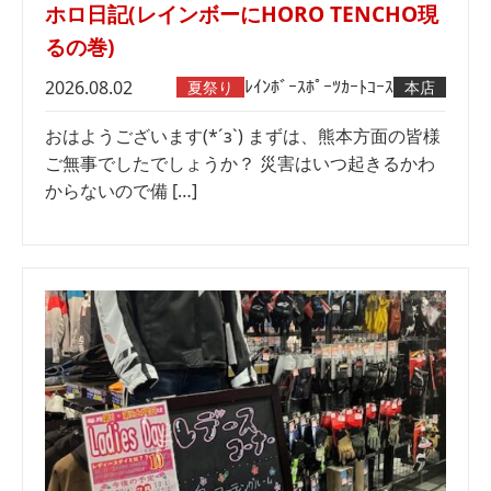
ホロ日記(レインボーにHORO TENCHO現
るの巻)
ﾚｲﾝﾎﾞｰｽﾎﾟｰﾂｶｰﾄｺｰｽ
2026.08.02
夏祭り
本店
おはようございます(*´з`) まずは、熊本方面の皆様
ご無事でしたでしょうか？ 災害はいつ起きるかわ
からないので備 […]