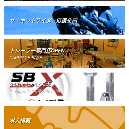
サーキットライダー応援企画
トレーラー専門店OPEN！
CARRIAGE-BASE
SBX × しゃぼん玉
しゃぼん玉にて取り扱い中!!
求人情報