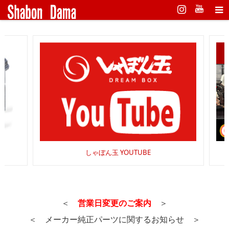
Instagram
ぼん玉 YOUTUBE
随時更新中!!
＜
営業日変更のご案内
＞
＜ メーカー純正パーツに関するお知らせ ＞