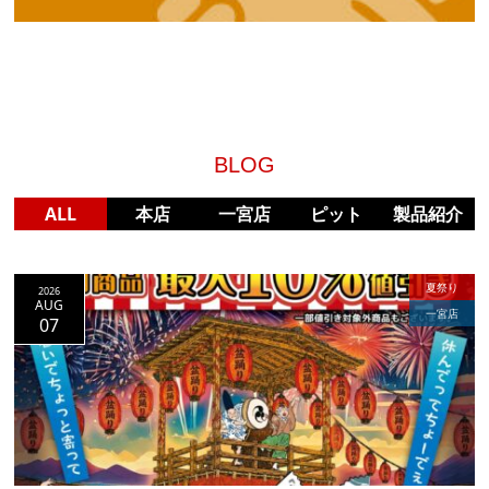
BLOG
ALL
本店
一宮店
ピット
製品紹介
(通販)
夏祭り
2026
AUG
一宮店
07