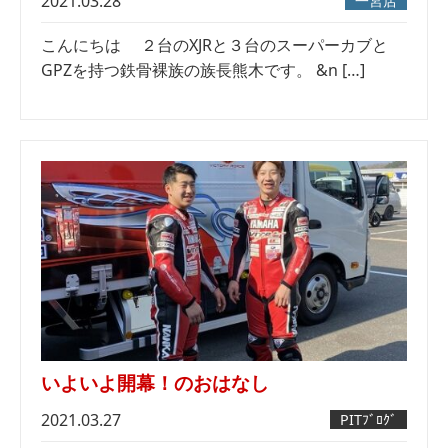
2021.03.28
一宮店
こんにちは ２台のXJRと３台のスーパーカブと
GPZを持つ鉄骨裸族の族長熊木です。 &n […]
いよいよ開幕！のおはなし
2021.03.27
PITﾌﾞﾛｸﾞ