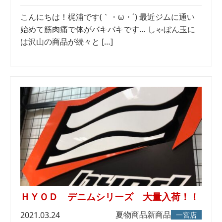
こんにちは！梶浦です(｀・ω・´) 最近ジムに通い
始めて筋肉痛で体がバキバキです… しゃぼん玉に
は沢山の商品が続々と […]
ＨＹＯＤ デニムシリーズ 大量入荷！！
夏物商品
新商品
2021.03.24
一宮店