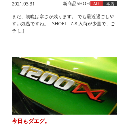
新商品
SHOEI
2021.03.31
ALL
本店
まだ、朝晩は寒さが残ります。 でも最近過ごしや
すい気温ですね。 SHOEI Z-8 入荷が少量で、ご
予 […]
今日もダエグ。