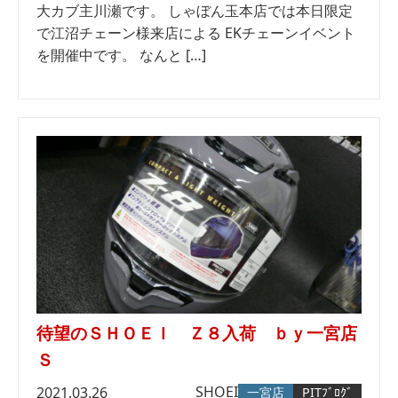
大カブ主川瀬です。 しゃぼん玉本店では本日限定
で江沼チェーン様来店による EKチェーンイベント
を開催中です。 なんと […]
待望のＳＨＯＥＩ Ｚ８入荷 ｂｙ一宮店
Ｓ
SHOEI
2021.03.26
一宮店
PITﾌﾞﾛｸﾞ