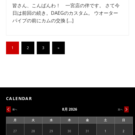
皆さん、こんばんわ！ 一宮店の伴です。 さて今
日は前回の続き。DAEGのカスタム。 ウオーター
パイプの前にカムの交換 […]
1
2
3
»
CALENDAR
8月 2026
前へ
次へ
月
火
水
木
金
土
日
月
火
水
木
金
土
日
曜
曜
曜
曜
曜
曜
曜
日
日
日
日
日
日
日
27
28
29
30
31
1
2
2026.07.27
2026.07.28
2026.07.29
2026.07.30
2026.07.31
2026.08.01
2026.08