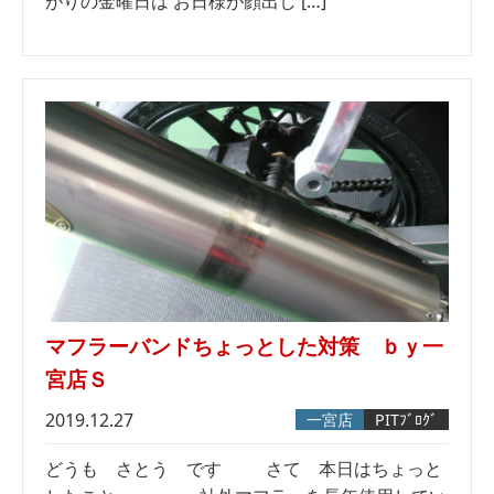
がりの金曜日は お日様が顔出し […]
マフラーバンドちょっとした対策 ｂｙ一
宮店Ｓ
2019.12.27
一宮店
PITﾌﾞﾛｸﾞ
どうも さとう です さて 本日はちょっと