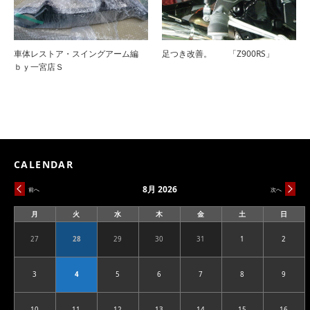
車体レストア・スイングアーム編
足つき改善。 「Z900RS」
ｂｙ一宮店Ｓ
CALENDAR
8月 2026
前へ
次へ
月
火
水
木
金
土
日
月
火
水
木
金
土
日
曜
曜
曜
曜
曜
曜
曜
日
日
日
日
日
日
日
27
28
29
30
31
1
2
2026.07.27
2026.07.28
2026.07.29
2026.07.30
2026.07.31
2026.08.01
2026.08
3
4
5
6
7
8
9
2026.08.03
2026.08.04
2026.08.05
2026.08.06
2026.08.07
2026.08.08
2026.08
10
11
12
13
14
15
16