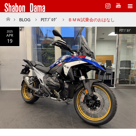
Instagram
BLOG
PITﾌﾞﾛｸﾞ
ＢＭＷ試乗会のおはなし
ホーム
PITﾌﾞﾛｸﾞ
2025
APR
19