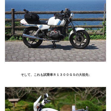
そして、これも試乗車Ｒ１３００ＧＳの大祖先↓